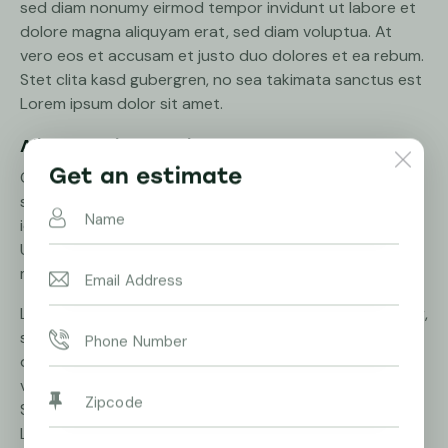
sed diam nonumy eirmod tempor invidunt ut labore et
dolore magna aliquyam erat, sed diam voluptua. At
vero eos et accusam et justo duo dolores et ea rebum.
Stet clita kasd gubergren, no sea takimata sanctus est
Lorem ipsum dolor sit amet.
Aliquam quis lobortis quam
Get an estimate
Curabitur pellentesque odio magna, id malesuada arcu
sodales ut. Sed sed quam ut ex bibendum commodo id
id magna. Aliquam sed ligula sed ante blandit volutpat.
Ut bibendum, nisi et mattis vulputate, odio arcu aliquet
metus, nec dapibus risus risus quis lectus.
Lorem ipsum dolor sit amet, consetetur sadipscing elitr,
sed diam nonumy eirmod tempor invidunt ut labore et
dolore magna aliquyam erat, sed diam voluptua. At
vero eos et accusam et justo duo dolores et ea rebum.
Stet clita kasd gubergren, no sea takimata sanctus est
Lorem ipsum dolor sit amet.